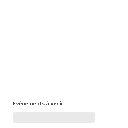
Championnats Auvergne-Rhône-
Alpes d’Athlétisme – 27 & 28 juin
2026 – Stade de Parilly, Vénissieux
16ème édition du Meeting National
de l’Est Lyonnais
Evénements à venir