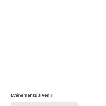
Championnats Auvergne-Rhône-
Alpes d’Athlétisme – 27 & 28 juin
2026 – Stade de Parilly, Vénissieux
16ème édition du Meeting National
de l’Est Lyonnais
Evénements à venir