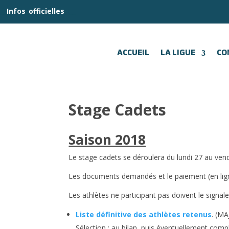
__
Infos
_
officielles
_:__
ACCUEIL
LA LIGUE
CO
Stage Cadets
Saison 2018
Le stage cadets se déroulera du lundi 27 au ven
Les documents demandés et le paiement (en ligne
Les athlètes ne participant pas doivent le signa
Liste définitive des athlètes retenus
. (MA
Sélection : au bilan, puis éventuellement comp