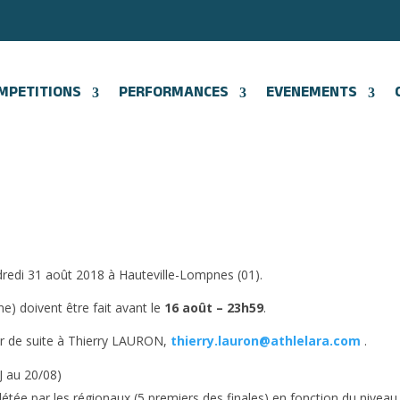
MPETITIONS
PERFORMANCES
EVENEMENTS
dredi 31 août 2018 à Hauteville-Lompnes (01).
) doivent être fait avant le
16 août – 23h59
.
ler de suite à Thierry LAURON,
thierry.lauron@athlelara.com
.
J au 20/08)
létée par les régionaux (5 premiers des finales) en fonction du niveau