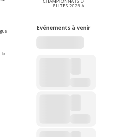
CHAMPIONNATS DE FRANCE
CHAMP
ELITES 2026 A ALBI
U*NXT 
Evénements à venir
igue
 la