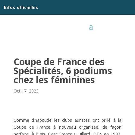
__
Infos
_
officielles
_:__
Coupe de France des
Spécialités, 6 podiums
chez les féminines
Oct 17, 2023
Comme d’habitude les clubs auristes ont brillé à la
Coupe de France à nouveau organisée, de façon
parfaite, à Blois. C’est François Juillard, DTN en 1993,