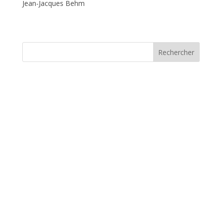
Jean-Jacques Behm
Rechercher
CHAMPIONNATS DE FRANCE
ELITES 2026 A ALBI