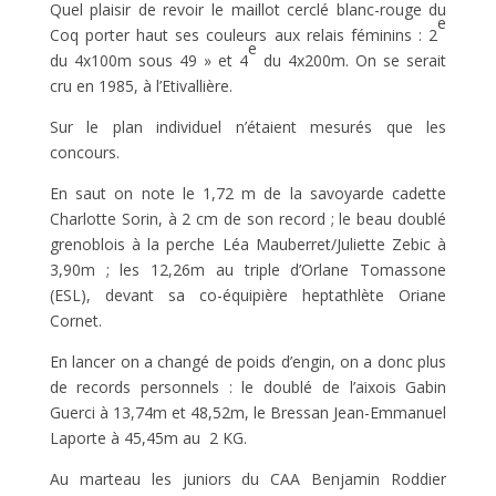
Quel plaisir de revoir le maillot cerclé blanc-rouge du
e
Coq porter haut ses couleurs aux relais féminins : 2
e
du 4x100m sous 49 » et 4
du 4x200m. On se serait
cru en 1985, à l’Etivallière.
Sur le plan individuel n’étaient mesurés que les
concours.
En saut on note le 1,72 m de la savoyarde cadette
Charlotte Sorin, à 2 cm de son record ; le beau doublé
grenoblois à la perche Léa Mauberret/Juliette Zebic à
3,90m ; les 12,26m au triple d’Orlane Tomassone
(ESL), devant sa co-équipière heptathlète Oriane
Cornet.
En lancer on a changé de poids d’engin, on a donc plus
de records personnels : le doublé de l’aixois Gabin
Guerci à 13,74m et 48,52m, le Bressan Jean-Emmanuel
Laporte à 45,45m au 2 KG.
Au marteau les juniors du CAA Benjamin Roddier