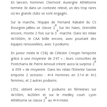
En lancers hommes Clermont Auvergne Athlétisme
termine 3e dans un contexte relevé, un des trop rares
où les grands clubs se sont engagés.
Sur la marche, l’équipe de Fernand Rabatel du CS
e
Bourgoin-Jallieu se classe 2
. Sur les haies, Grenoble
e
encore, monte 2 fois sur la 3
marche. Dans les relais
4x1000m, le CAA brille encore, avec pourtant des
équipes renouvelées, avec 3 podiums.
En Junior mixte le CSBJ de Célestin Crespin l’emporte
grâce à une moyenne de 2’47 » ; leurs conscrites de
e
Pontcharra de Pierre Arnoud créent aussi la surprise 2
à 3’09 » de moyenne. Dans les relais l’Entente Savoie
emporte 2 victoires : 4×4 Hommes en 3.14 et 4×2
femmes, et 2 autres podiums.
L’ESL obtient encore 3 podiums en féminines sur
4x100m, 4x200m et sur le medley court. Lyon
e
Athlétisme se classe 2
au 4×4 mixte.