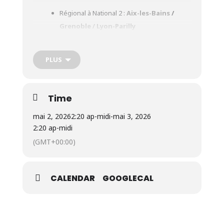
Régional à National 2 :
Aix-les-Bains
/
Grenoble
/
Lyon-Parilly
PLUS
Dimanche 03/05
Time
Régional à National 2 :
Bourg-en-Bresse
/
Moulins
mai 2, 2026
2:20 ap-midi
-
mai 3, 2026
2:20 ap-midi
(GMT+00:00)
Elites N1/N2 :
St-Etienne
/
Lyon-Parilly
CALENDAR
GOOGLECAL