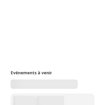
16ème édition du Meeting National
de l’Est Lyonnais
Trophée Arvernes, un meeting
100% lancers
Evénements à venir