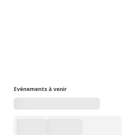
Trophée Arvernes, un meeting
100% lancers
Compte à rebours de la 4e édition
du Meeting Perche des Alpes !
Evénements à venir