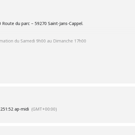
 Route du parc – 59270 Saint-Jans-Cappel.
Formation du Samedi 9h00 au Dimanche 17h00
mandine Clechet
: 06-47-70-00-31
nnaître la méthodologie de développement des qualités physiques
rogrammation/planification spécifique adaptée.
025
1:52 ap-midi
(GMT+00:00)
nfant.
uration des différents systèmes.