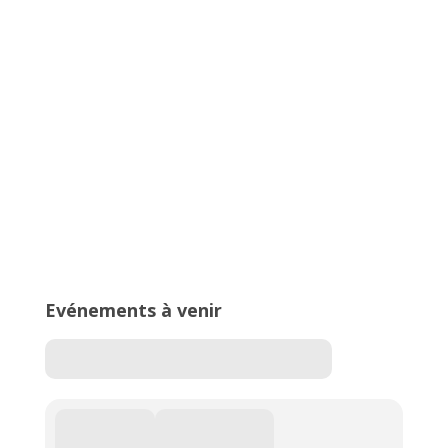
Championnats Auvergne-Rhône-
Alpes d’Athlétisme – 27 & 28 juin
2026 – Stade de Parilly, Vénissieux
16ème édition du Meeting National
de l’Est Lyonnais
Evénements à venir