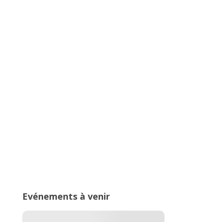
Championnats Auvergne-Rhône-
Alpes d’Athlétisme – 27 & 28 juin
2026 – Stade de Parilly, Vénissieux
16ème édition du Meeting National
de l’Est Lyonnais
Evénements à venir