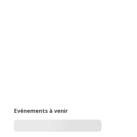
Championnats Auvergne-Rhône-
Alpes d’Athlétisme – 27 & 28 juin
2026 – Stade de Parilly, Vénissieux
16ème édition du Meeting National
de l’Est Lyonnais
Evénements à venir