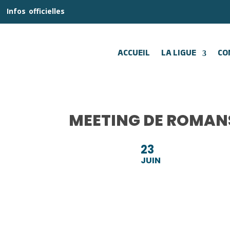
__
Infos
_
officielles
_:__
ACCUEIL
LA LIGUE
CO
MEETING DE ROMAN
23
JUIN