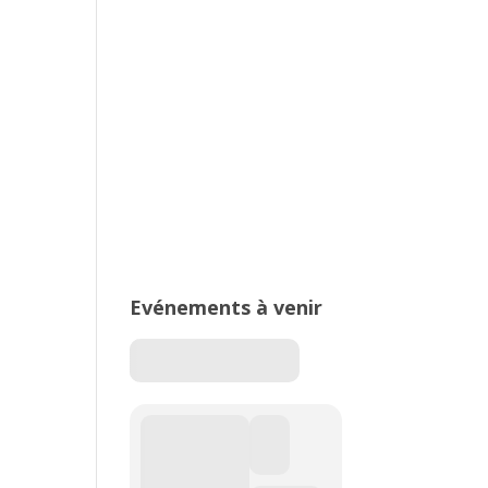
2026 – Stade de Parilly, Vénissieux
16ème édition du Meeting National
de l’Est Lyonnais
Evénements à venir