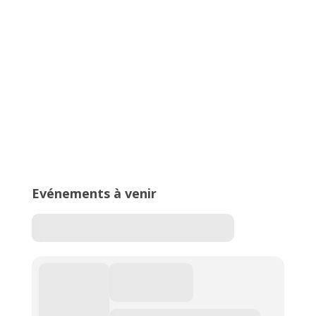
2026 – Stade de Parilly, Vénissieux
16ème édition du Meeting National
de l’Est Lyonnais
Evénements à venir